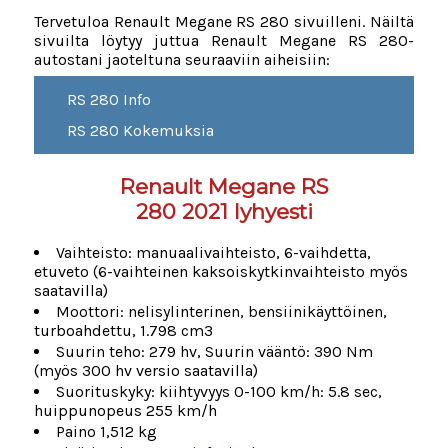
Tervetuloa Renault Megane RS 280 sivuilleni. Näiltä
sivuilta löytyy juttua Renault Megane RS 280-
autostani jaoteltuna seuraaviin aiheisiin:
RS 280 Info
RS 280 Kokemuksia
Renault Megane RS
280 2021 lyhyesti
Vaihteisto: manuaalivaihteisto, 6-vaihdetta,
etuveto (6-vaihteinen kaksoiskytkinvaihteisto myös
saatavilla)
Moottori: nelisylinterinen, bensiinikäyttöinen,
turboahdettu, 1.798 cm3
Suurin teho: 279 hv, Suurin vääntö: 390 Nm
(myös 300 hv versio saatavilla)
Suorituskyky: kiihtyvyys 0-100 km/h: 5.8 sec,
huippunopeus 255 km/h
Paino 1,512 kg