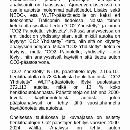
analysointi on haastavaa. Ajoneuvorekisterissä on
osalle autoista molemmat päästötiedot. Lisäksi sekä
NEDC-, että WLTP-päästötiedoille on kaksi eri
tietokenttää Traficomin tiedoissa. Näistä toinen
tietokenttä sisältää tiedon "CO2 Yhdistetty", ja toinen
"CO2 Painotettu, yhdistetty". Näissä analyyseissa on
em. tiedot on yhdistetty siten, että mikäli autolta on
löytynyt "CO2 Yhdistetty" -tieto, niin sitä on käytetty
analyysien pohjana. Mikäli "CO2 Yhdistetty" -tietoa ei
löytynyt, mutta "CO2 Painotettu, yhdistetty" -tieto
löytyi, niin analyyseissä käytettiin sitä tietoa auton
CO2-päästöarvona.
"CO2 Yhdistetty" NEDC-päästötieto löytyi 2.166.101
henkilöautolta eli 78 % kaikista henkilöautoista. "CO2
Yhdistetty" WLTP-päästötieto löytyi puolestaan
372.113 autolta, mikä on 13 % koko
henkilöautokannasta. Päästötietoja on lähinnä 2000-
luvulla käyttöönotetuista autoista, joten
päästöanalyysit on tehty tällä vuosituhannella
käyttöönotetuista autoista.
Oheisessa taulukossa ja kuvaajassa on esitetty
henkilöautojen Co2-päästöjen kehitys vuosien 2000-
2024 välillä. Analyysi on tehty auton