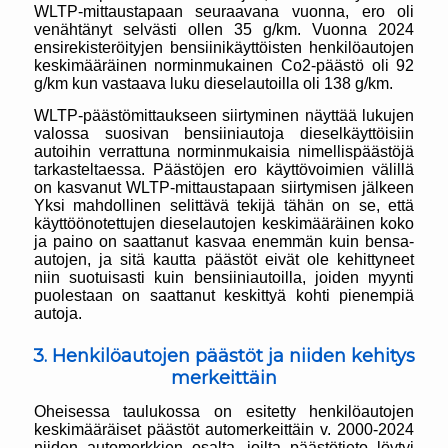
WLTP-mittaustapaan seuraavana vuonna, ero oli
venähtänyt selvästi ollen 35 g/km. Vuonna 2024
ensirekisteröityjen bensiinikäyttöisten henkilöautojen
keskimääräinen norminmukainen Co2-päästö oli 92
g/km kun vastaava luku dieselautoilla oli 138 g/km.
WLTP-päästömittaukseen siirtyminen näyttää lukujen
valossa suosivan bensiiniautoja dieselkäyttöisiin
autoihin verrattuna norminmukaisia nimellispäästöjä
tarkasteltaessa. Päästöjen ero käyttövoimien välillä
on kasvanut WLTP-mittaustapaan siirtymisen jälkeen
Yksi mahdollinen selittävä tekijä tähän on se, että
käyttöönotettujen dieselautojen keskimääräinen koko
ja paino on saattanut kasvaa enemmän kuin bensa-
autojen, ja sitä kautta päästöt eivät ole kehittyneet
niin suotuisasti kuin bensiiniautoilla, joiden myynti
puolestaan on saattanut keskittyä kohti pienempiä
autoja.
3. Henkilöautojen päästöt ja niiden kehitys
merkeittäin
Oheisessa taulukossa on esitetty henkilöautojen
keskimääräiset päästöt automerkeittäin v. 2000-2024
niiden automerkkien osalta, joilta päästötieto löytyi