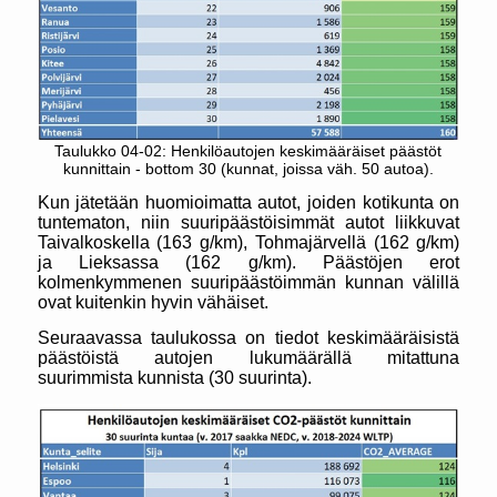
Taulukko 04-02: Henkilöautojen keskimääräiset päästöt
kunnittain - bottom 30 (kunnat, joissa väh. 50 autoa).
Kun jätetään huomioimatta autot, joiden kotikunta on
tuntematon, niin suuripäästöisimmät autot liikkuvat
Taivalkoskella (163 g/km), Tohmajärvellä (162 g/km)
ja Lieksassa (162 g/km). Päästöjen erot
kolmenkymmenen suuripäästöimmän kunnan välillä
ovat kuitenkin hyvin vähäiset.
Seuraavassa taulukossa on tiedot keskimääräisistä
päästöistä autojen lukumäärällä mitattuna
suurimmista kunnista (30 suurinta).