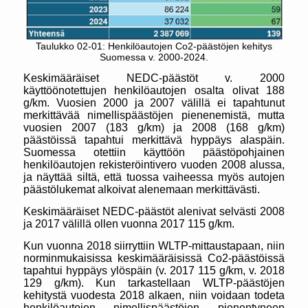
Taulukko 02-01: Henkilöautojen Co2-päästöjen kehitys
Suomessa v. 2000-2024.
Keskimääräiset NEDC-päästöt v. 2000
käyttöönotettujen henkilöautojen osalta olivat 188
g/km. Vuosien 2000 ja 2007 välillä ei tapahtunut
merkittävää nimellispäästöjen pienenemistä, mutta
vuosien 2007 (183 g/km) ja 2008 (168 g/km)
päästöissä tapahtui merkittävä hyppäys alaspäin.
Suomessa otettiin käyttöön päästöpohjainen
henkilöautojen rekisteröintivero vuoden 2008 alussa,
ja näyttää siltä, että tuossa vaiheessa myös autojen
päästölukemat alkoivat alenemaan merkittävästi.
Keskimääräiset NEDC-päästöt alenivat selvästi 2008
ja 2017 välillä ollen vuonna 2017 115 g/km.
Kun vuonna 2018 siirryttiin WLTP-mittaustapaan, niin
norminmukaisissa keskimääräisissä Co2-päästöissä
tapahtui hyppäys ylöspäin (v. 2017 115 g/km, v. 2018
129 g/km). Kun tarkastellaan WLTP-päästöjen
kehitystä vuodesta 2018 alkaen, niin voidaan todeta
henkilöautojen nimellispäästöjen pienentyneen