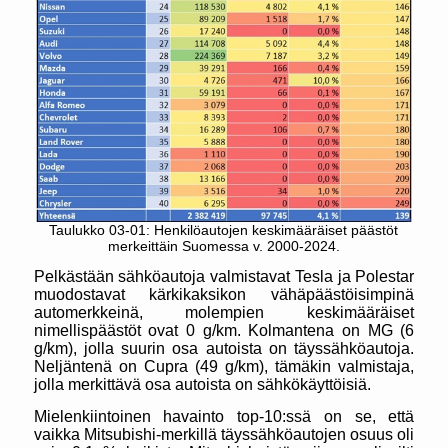
Taulukko 03-01: Henkilöautojen keskimääräiset päästöt
merkeittäin Suomessa v. 2000-2024.
Pelkästään sähköautoja valmistavat Tesla ja Polestar
muodostavat kärkikaksikon vähäpäästöisimpinä
automerkkeinä, molempien keskimääräiset
nimellispäästöt ovat 0 g/km. Kolmantena on MG (6
g/km), jolla suurin osa autoista on täyssähköautoja.
Neljäntenä on Cupra (49 g/km), tämäkin valmistaja,
jolla merkittävä osa autoista on sähkökäyttöisiä.
Mielenkiintoinen havainto top-10:ssä on se, että
vaikka Mitsubishi-merkillä täyssähköautojen osuus oli