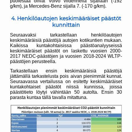
puolestaa olivat Volvo viidennellä sijallaan (-192
g/km), ja Mercedes-Benz sijalla 7. (-170 g/km).
4. Henkilöautojen keskimääräiset päästöt
kunnittain
Seuraavaksi tarkastellaan henkilöautojen
keskimääräisiä päästöjä autojen kotikuntien mukaan.
Kaikissa kuntakohtaisissa päästöanalyyseissä
keskimääräiset päästöt on laskettu vuosien 2000-
2017 NEDC-päästöjen ja vuosien 2018-2024 WLTP-
päästöjen perusteella.
Tarkastellaan ensin keskimääräisiä päästöjä
jättämällä tarkastelusta pois aivan pienimmät kunnat.
Seuraavassa vertailussa on esitetty keskimääräiset
kuntakohtaiset päästöt niissä kunnissa, joissa
päästötieto löytyi vähintään 50 autolta. Ensin 30
parasta kuntaa tällä tavalla mitattuna.