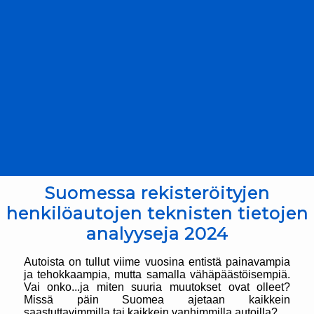
Suomessa rekisteröityjen
henkilöautojen teknisten tietojen
analyyseja 2024
Autoista on tullut viime vuosina entistä painavampia
ja tehokkaampia, mutta samalla vähäpäästöisempiä.
Vai onko...ja miten suuria muutokset ovat olleet?
Missä päin Suomea ajetaan kaikkein
saastuttavimmilla tai kaikkein vanhimmilla autoilla?