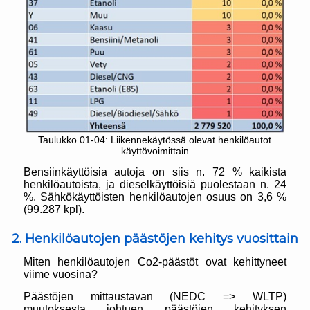
Taulukko 01-04: Liikennekäytössä olevat henkilöautot
käyttövoimittain
Bensiinkäyttöisia autoja on siis n. 72 % kaikista
henkilöautoista, ja dieselkäyttöisiä puolestaan n. 24
%. Sähkökäyttöisten henkilöautojen osuus on 3,6 %
(99.287 kpl).
2. Henkilöautojen päästöjen kehitys vuosittain
Miten henkilöautojen Co2-päästöt ovat kehittyneet
viime vuosina?
Päästöjen mittaustavan (NEDC => WLTP)
muutoksesta johtuen päästöjen kehityksen