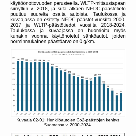
käyttöönottovuoden perusteella. WLTP-mittaustapaan
siirryttiin v. 2018, ja siitä alkaen NEDC-päästötieto
puuttuu suurelta osalta autoista. Taulukossa ja
kuvaajassa on esitetty NEDC-päästöt vuosilta 2000-
2017 ja WLTP-päästötiedot vuosilta 2018-2024.
Taulukossa ja kuvaajassa on huomioitu myös
kunakin vuonna käyttönotetut sähköautot, joiden
norminmukainen päästöarvo on 0 g/km.
Kuvaaja 02-01: Henkilöautojen Co2-päästöjen kehitys
Suomessa v. 2000-2024.