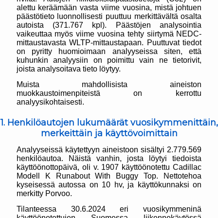
alettu keräämään vasta viime vuosina, mistä johtuen
päästötieto luonnollisesti puuttuu merkittävältä osalta
autoista (371.767 kpl). Päästöjen analysointia
vaikeuttaa myös viime vuosina tehty siirtymä NEDC-
mittaustavasta WLTP-mittaustapaan. Puuttuvat tiedot
on pyritty huomioimaan analyyseissa siten, että
kuhunkin analyysiin on poimittu vain ne tietorivit,
joista analysoitava tieto löytyy.
Muista mahdollisista aineiston
muokkaustoimenpiteistä on kerrottu
analyysikohtaisesti.
1. Henkilöautojen lukumäärät vuosikymmenittäin,
merkeittäin ja käyttövoimittain
Analyyseissä käytettyyn aineistoon sisältyi 2.779.569
henkilöautoa. Näistä vanhin, josta löytyi tiedoista
käyttöönottopäivä, oli v. 1907 käyttöönotettu Cadillac
Modell K Runabout With Buggy Top. Nettotehoa
kyseisessä autossa on 10 hv, ja käyttökunnaksi on
merkitty Porvoo.
Tilanteessa 30.6.2024 eri vuosikymmeninä
käyttöönotettujen Suomessa liikennekäytössä