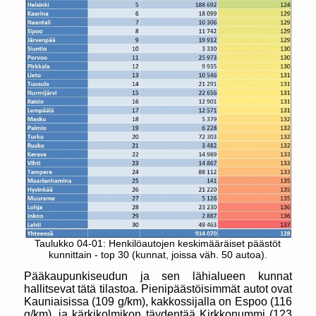
Taulukko 04-01: Henkilöautojen keskimääräiset päästöt
kunnittain - top 30 (kunnat, joissa väh. 50 autoa).
Pääkaupunkiseudun ja sen lähialueen kunnat
hallitsevat tätä tilastoa. Pienipäästöisimmät autot ovat
Kauniaisissa (109 g/km), kakkossijalla on Espoo (116
g/km), ja kärkikolmikon täydentää Kirkkonummi (123