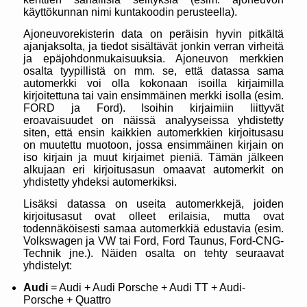
käyttökunnan nimi kuntakoodin perusteella).
Ajoneuvorekisterin data on peräisin hyvin pitkältä
ajanjaksolta, ja tiedot sisältävät jonkin verran virheitä
ja epäjohdonmukaisuuksia. Ajoneuvon merkkien
osalta tyypillistä on mm. se, että datassa sama
automerkki voi olla kokonaan isoilla kirjaimilla
kirjoitettuna tai vain ensimmäinen merkki isolla (esim.
FORD ja Ford). Isoihin kirjaimiin liittyvät
eroavaisuudet on näissä analyyseissa yhdistetty
siten, että ensin kaikkien automerkkien kirjoitusasu
on muutettu muotoon, jossa ensimmäinen kirjain on
iso kirjain ja muut kirjaimet pieniä. Tämän jälkeen
alkujaan eri kirjoitusasun omaavat automerkit on
yhdistetty yhdeksi automerkiksi.
Lisäksi datassa on useita automerkkejä, joiden
kirjoitusasut ovat olleet erilaisia, mutta ovat
todennäköisesti samaa automerkkiä edustavia (esim.
Volkswagen ja VW tai Ford, Ford Taunus, Ford-CNG-
Technik jne.). Näiden osalta on tehty seuraavat
yhdistelyt:
Audi
= Audi + Audi Porsche + Audi TT + Audi-
Porsche + Quattro