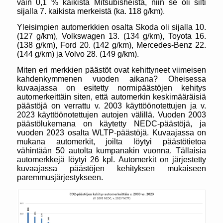
vain 0,1 % kaikista Mitsubisheistä, niin se oli silti
sijalla 7. kaikista merkeistä (ka. 118 g/km).
Yleisimpien automerkkien osalta Skoda oli sijalla 10.
(127 g/km), Volkswagen 13. (134 g/km), Toyota 16.
(138 g/km), Ford 20. (142 g/km), Mercedes-Benz 22.
(144 g/km) ja Volvo 28. (149 g/km).
Miten eri merkkien päästöt ovat kehittyneet viimeisen
kahdenkymmenen vuoden aikana? Oheisessa
kuvaajassa on esitetty normipäästöjen kehitys
automerkeittäin siten, että automerkin keskimääräisiä
päästöjä on verrattu v. 2003 käyttöönotettujen ja v.
2023 käyttöönotettujen autojen välillä. Vuoden 2003
päästölukemana on käytetty NEDC-päästöjä, ja
vuoden 2023 osalta WLTP-päästöjä. Kuvaajassa on
mukana automerkit, joilta löytyi päästötietoa
vähintään 50 autolta kumpanakin vuonna. Tällaisia
automerkkejä löytyi 26 kpl. Automerkit on järjestetty
kuvaajassa päästöjen kehityksen mukaiseen
paremmusjärjestykseen.