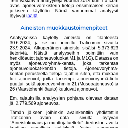
Tein vastaavia analyyseja vuonna 2014 kun Traficom
avasi ajoneuvorekisterin tietoja ensimmäisen kerran
julkiseen käyttöön. Nämä vanhemmat analyysit
löytyvät
täältä
.
Aineiston muokkaustoimenpiteet
Analyyseissa käytetty aineisto on tilanteesta
30.6.2024, ja se on poimittu Traficomin sivuilta
23.9.2024. Alkuperäinen aineisto sisälsi 5.373.623
tietoriviä. Näistä analyyseihin poimittiin vain
henkilöautot (ajoneuvoluokat M1 ja M1G). Datassa on
myös ajoneuvoryhmä-kenttä, joka tarkentaa
ajoneuvoluokat-kentän tietoja. Ajoneuvoryhmä-
kentän perusteella tietoja rajattiin siten, että mukaan
tuli ajoneuvot, joilta tarkempi ajoneuvoryhmä-tieto
puuttui, sekä ajoneuvoryhmiin 21 (Museoajoneuvo) ja
26 (Maastohenkilöauto) kuuluvat ajoneuvot.
Em. rajauksilla analyysien pohjana olevaan dataan
jäi 2.779.569 ajoneuvoa.
Tämän jälkeen joihinkin avainkenttiin yhdistettiin
Traficomin avoin data -sivulta löytyvän
"Aineistokuvaus ja muuttujaluettelo" -tiedoston avulla
kenttien sanallisia selityksiä (esim. ajoneuvon