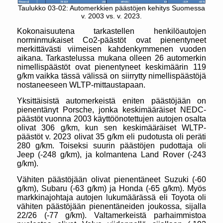
Taulukko 03-02: Automerkkien päästöjen kehitys Suomessa
v. 2003 vs. v. 2023.
Kokonaisuutena tarkastellen henkilöautojen
norminmukaiset Co2-päästöt ovat pienentyneet
merkittävästi viimeisen kahdenkymmenen vuoden
aikana. Tarkastelussa mukana olleen 26 automerkin
nimellispäästöt ovat pienentyneet keskimäärin 119
g/km vaikka tässä välissä on siirrytty nimellispäästöjä
nostaneeseen WLTP-mittaustapaan.
Yksittäisistä automerkeistä eniten päästöjään on
pienentänyt Porsche, jonka keskimääräiset NEDC-
päästöt vuonna 2003 käyttöönotettujen autojen osalta
olivat 306 g/km, kun sen keskimääräiset WLTP-
päästöt v. 2023 olivat 35 g/km eli pudotusta oli peräti
280 g/km. Toiseksi suurin päästöjen pudottaja oli
Jeep (-248 g/km), ja kolmantena Land Rover (-243
g/km).
Vähiten päästöjään olivat pienentäneet Suzuki (-60
g/km), Subaru (-63 g/km) ja Honda (-65 g/km). Myös
markkinajohtaja autojen lukumäärässä eli Toyota oli
vähiten päästöjään pienentäneiden joukossa, sijalla
22/26 (-77 g/km). Valtamerkeistä parhaimmistoa