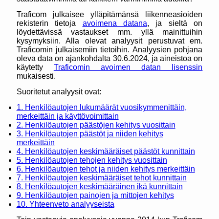
Traficom julkaisee ylläpitämänsä liikenneasioiden
rekisterin tietoja
avoimena datana
, ja sieltä on
löydettävissä vastaukset mm. yllä mainittuihin
kysymyksiin. Alla olevat analyysit perustuvat em.
Traficomin julkaisemiin tietoihin. Analyysien pohjana
oleva data on ajankohdalta 30.6.2024, ja aineistoa on
käytetty
Traficomin avoimen datan lisenssin
mukaisesti.
Suoritetut analyysit ovat:
1. Henkilöautojen lukumäärät vuosikymmenittäin,
merkeittäin ja käyttövoimittain
2. Henkilöautojen päästöjen kehitys vuosittain
3. Henkilöautojen päästöt ja niiden kehitys
merkeittäin
4. Henkilöautojen keskimääräiset päästöt kunnittain
5. Henkilöautojen tehojen kehitys vuosittain
6. Henkilöautojen tehot ja niiden kehitys merkeittäin
7. Henkilöautojen keskimääräiset tehot kunnittain
8. Henkilöautojen keskimääräinen ikä kunnittain
9. Henkilöautojen painojen ja mittojen kehitys
10. Yhteenveto analyyseista