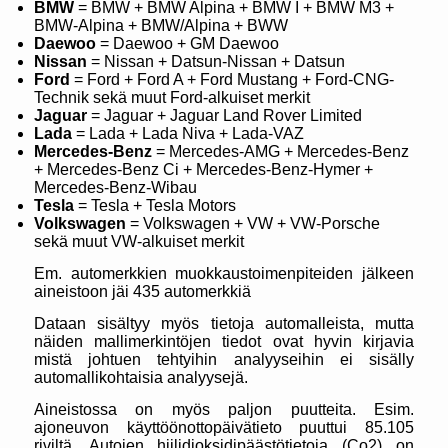
BMW
= BMW + BMW Alpina + BMW I + BMW M3 +
BMW-Alpina + BMW/Alpina + BWW
Daewoo
= Daewoo + GM Daewoo
Nissan
= Nissan + Datsun-Nissan + Datsun
Ford
= Ford + Ford A + Ford Mustang + Ford-CNG-
Technik sekä muut Ford-alkuiset merkit
Jaguar
= Jaguar + Jaguar Land Rover Limited
Lada
= Lada + Lada Niva + Lada-VAZ
Mercedes-Benz
= Mercedes-AMG + Mercedes-Benz
+ Mercedes-Benz Ci + Mercedes-Benz-Hymer +
Mercedes-Benz-Wibau
Tesla
= Tesla + Tesla Motors
Volkswagen
= Volkswagen + VW + VW-Porsche
sekä muut VW-alkuiset merkit
Em. automerkkien muokkaustoimenpiteiden jälkeen
aineistoon jäi 435 automerkkiä
Dataan sisältyy myös tietoja automalleista, mutta
näiden mallimerkintöjen tiedot ovat hyvin kirjavia
mistä johtuen tehtyihin analyyseihin ei sisälly
automallikohtaisia analyysejä.
Aineistossa on myös paljon puutteita. Esim.
ajoneuvon käyttöönottopäivätieto puuttui 85.105
riviltä. Autojen hiilidioksidipäästötietoja (Co2) on