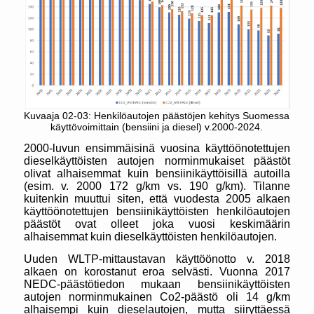
Kuvaaja 02-03: Henkilöautojen päästöjen kehitys Suomessa
käyttövoimittain (bensiini ja diesel) v.2000-2024.
2000-luvun ensimmäisinä vuosina käyttöönotettujen
dieselkäyttöisten autojen norminmukaiset päästöt
olivat alhaisemmat kuin bensiinikäyttöisillä autoilla
(esim. v. 2000 172 g/km vs. 190 g/km). Tilanne
kuitenkin muuttui siten, että vuodesta 2005 alkaen
käyttöönotettujen bensiinikäyttöisten henkilöautojen
päästöt ovat olleet joka vuosi keskimäärin
alhaisemmat kuin dieselkäyttöisten henkilöautojen.
Uuden WLTP-mittaustavan käyttöönotto v. 2018
alkaen on korostanut eroa selvästi. Vuonna 2017
NEDC-päästötiedon mukaan bensiinikäyttöisten
autojen norminmukainen Co2-päästö oli 14 g/km
alhaisempi kuin dieselautojen, mutta siiryttäessä