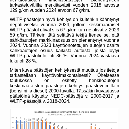
tarkasteluvälillä merkittävästi vuoden 2018 arvosta
129 g/km vuoden 2024 arvoon 67 g/km.
WLTP-päästöjen hyvä kehitys on kuitenkin kääntynyt
negatiiviseksi vuonna 2024, jolloin keskimääräiset
WLTP-päästöt olivat siis 67 g/km kun ne olivat v. 2023
59 g/km. Tärkein tätä selittävä tekijä lienee se, että
sähköautojen markkinaosuus on pienentynyt vuonna
2024. Vuonna 2023 käyttöönotettujen autojen osalta
sähköautojen osuus kaikista autoista, joista löytyi
WLTP-päästötieto, oli 36 %. Vuonna 2024 vastaava
luku oli 28 %.
Miten kuva päästöjen kehityksestä muuttuu jos tietoja
tarkastellaan käyttövoimakohtaisesti? Oheisessa
taulukossa on esitetty henkilöautojen
keskimääräisten päästöjen kehitys päästövoimittain
(bensiini ja diesel) 2000-luvulla. Tässäkin kuvaajassa
päästöinä käytetty NEDC-päästöjä v. 2000-2017 ja
WLTP-päästöjä v. 2018-2024.